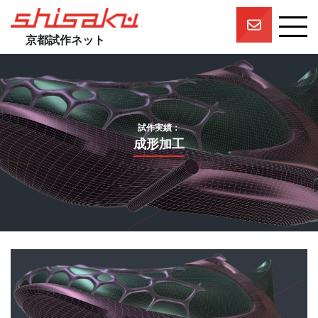
京都試作ネット
京都試作ネットとは
京都試作ネットの技術要素
試作実績
試作実績：
一押しスタッフ
成形加工
プロジェクト
参画企業一覧
団体概要