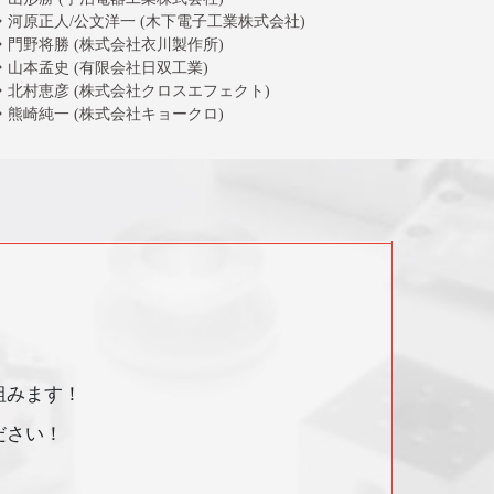
河原正人/公文洋一 (木下電子工業株式会社)
門野将勝 (株式会社衣川製作所)
山本孟史 (有限会社日双工業)
北村恵彦 (株式会社クロスエフェクト)
熊崎純一 (株式会社キョークロ)
組みます！
ださい！