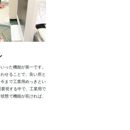
ン
といった機能が第一です。
合わせることで、良い所と
、今まで工業用めっきとい
重要視する中で、工業用で
な状態で機能が良ければ、