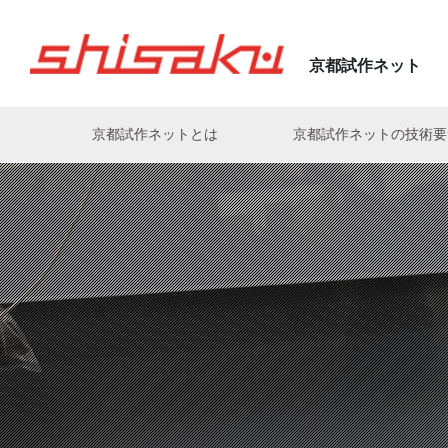
京都試作ネット
京都試作ネットとは
京都試作ネットの技術
亀岡電子株式会社の匠
株式会社アクト
電気・基板・配線・組立
株式会社神村製作所
片岡伸次
(亀岡電子株式会社)
(株式会社ナカモト)
有限会社荒木製作所
マイコン制御・ソフト
株式会社衣川製作所
森山孝三
中村好史
(JOHNAN株式会社)
(株式会社ニューネクスト)
株式会社有田製作所
樹脂
木下電子工業株式会社
森田剛至
高田慎一
株式会社イーエル・オカモト
熱電発電・冷却
株式会社キョークロ
工業
(菅原精機株式会社)
(佐々木化学薬品株式会社)
植田機械株式会社
株式会社京光製作所
松崎攻人
義永信一郎
(ヒロセ工業株式会社)
(株式会社神村製作所)
宇治電器工業株式会社
株式会社 京写
白川裕之
出口真一
エースメタル株式会社
共進電機株式会社
(株式会社PROTEC)
(有限会社グッドウッドKYOTO
オークラ産業株式会社
株式会社KYOSOテクノロジ
大槻晋義
山形勝
(ユーハン工業株式会社)
(宇治電器工業株式会社)