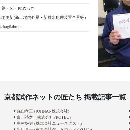
銅・Ni・Rhめっき
8年工場更新(新工場内外景・新排水処理装置全景等）
/takagilabo.jp
京都試作ネットの匠たち 掲載記事一覧
森山孝三 (JOHNAN株式会社)
白川裕之（株式会社PROTEC）
中村好史 (株式会社ニューネクスト)
出口真一 (有限会社グッドウッドKYOTO)