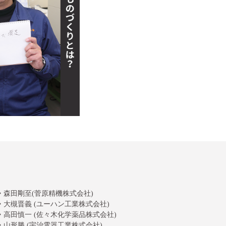
森田剛至(菅原精機株式会社)
大槻晋義 (ユーハン工業株式会社)
高田慎一 (佐々木化学薬品株式会社)
山形勝 (宇治電器工業株式会社)