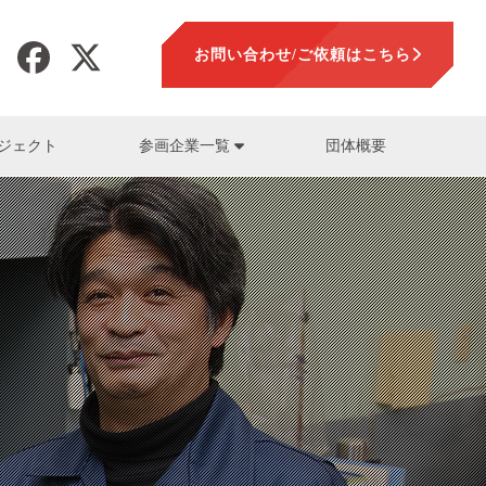
お問い合わせ/ご依頼はこちら
ジェクト
団体概要
参画企業一覧
加工
LLTOP株式会社
山本正範
LLTOP株式会社)
盤
セ工業株式会社
要素技術一覧
須藤保朗
木金属株式会社)
設計解析
会社富士製作所
熊崎純一
会社PROTEC
会社キョークロ)
一押しスタッフ一覧
参画企業一覧
プラス株式会社
社山口精機製作所
ン工業株式会社
スチック株式会社