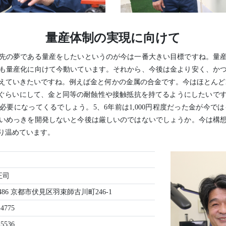
量産体制の実現に向けて
先の夢である量産をしたいというのが今は一番大きい目標ですね。量
も量産化に向けて今動いています。それから、今後は金より安く、か
えていきたいですね。例えば金と何かの金属の合金です。今はほとんど1
0%ぐらいにして、金と同等の耐蝕性や接触抵抗を持てるようにしたいで
要になってくるでしょう。5、6年前は1,000円程度だった金が今ではも
いめっきを開発しないと今後は厳しいのではないでしょうか。今は構
り温めています。
正司
8486 京都市伏見区羽束師古川町246-1
-4775
-5536