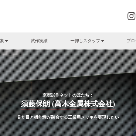
試作実績
プロ
要素
一押しスタッフ
株式会社グローヴ
筧富幸
ゴム
株式会社辻製作所
森岡清隆
研磨加工・電気
HI
(株式会社京光製作所)
(株式会社辻製作所)
(HI
株式会社クロスエフェクト
プレス・板金
土肥板金工業株式会社
マシニング・旋
ヒロ
日高勝
名高賢次
(土肥板金工業株式会社)
(株式会社名高精工所)
(高
株式会社最上インクス
表面処理
株式会社東洋
装置・システム開発・
株式
河原正人 / 公文洋一
山本孟史
デザイン・UI（ユーザーインターフェース）
佐々木化学薬品株式会社
株式会社ナカモト
株式
(木下電子工業株式会社)
(有限会社日双工業)
(株式
京都試作ネットの匠たち：
株式会社ジーマックス
株式会社名高精工所
ヤナコ
藤田裕司
木村博高
須藤保朗 (高木金属株式会社)
(共進電機株式会社)
(株式会社ナンゴー)
JOHNAN株式会社
株式会社ナンゴー
株式会
在間圭祐
真名子正憲
見た目と機能性が融合する工業用メッキを実現したい
菅原精機株式会社
株式会社西山ケミックス
ユーハ
)
(株式会社西山ケミックス)
(株式会社最上インクス)
株式会社ソフトディバイス
有限会社日双工業
洛陽プラ
門野将勝
北村恵彦
(株式会社衣川製作所)
(株式会社クロスエフェクト)