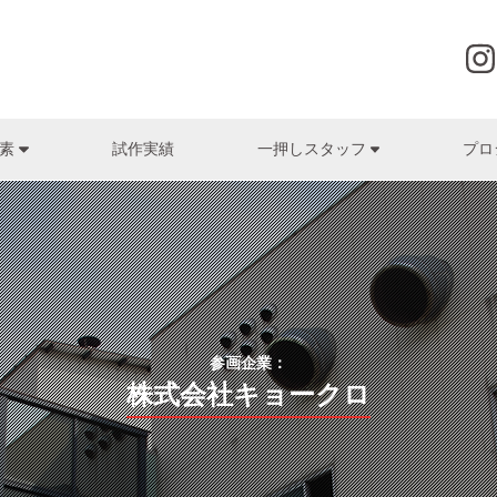
試作実績
プロ
要素
一押しスタッフ
株式会社グローヴ
筧富幸
ゴム
株式会社辻製作所
森岡清隆
研磨加工・電気
HI
(株式会社京光製作所)
(株式会社辻製作所)
(HI
株式会社クロスエフェクト
プレス・板金
土肥板金工業株式会社
マシニング・旋
ヒロ
日高勝
名高賢次
(土肥板金工業株式会社)
(株式会社名高精工所)
(高
株式会社最上インクス
表面処理
株式会社東洋
装置・システム開発・
株式
河原正人 / 公文洋一
山本孟史
デザイン・UI（ユーザーインターフェース）
佐々木化学薬品株式会社
株式会社ナカモト
株式
(木下電子工業株式会社)
(有限会社日双工業)
(株式
株式会社ジーマックス
株式会社名高精工所
ヤナコ
参画企業：
藤田裕司
木村博高
(共進電機株式会社)
(株式会社ナンゴー)
株式会社キョークロ
JOHNAN株式会社
株式会社ナンゴー
株式会
在間圭祐
真名子正憲
菅原精機株式会社
株式会社西山ケミックス
ユーハ
)
(株式会社西山ケミックス)
(株式会社最上インクス)
株式会社ソフトディバイス
有限会社日双工業
洛陽プラ
門野将勝
北村恵彦
(株式会社衣川製作所)
(株式会社クロスエフェクト)