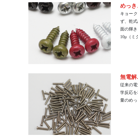
めっき
キョーク
ず、乾式
面の輝き
10μ（
無電解
従来の電
学反応を
量のめっ