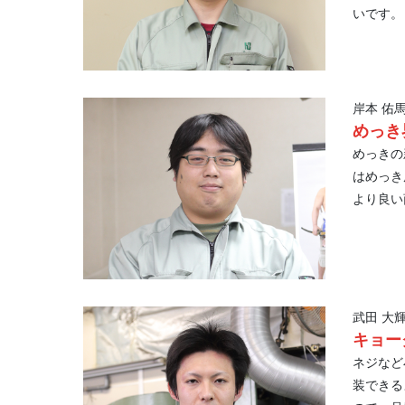
いです。
岸本 佑
めっき
めっきの
はめっき
より良い
武田 大
キョー
ネジなど
装できる