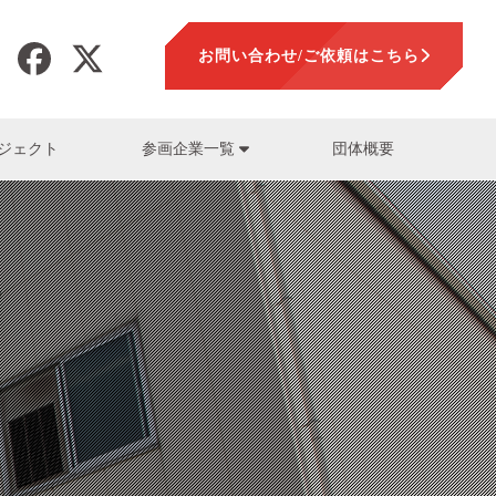
お問い合わせ/ご依頼はこちら
ジェクト
団体概要
参画企業一覧
加工
LLTOP株式会社
山本正範
LLTOP株式会社)
盤
セ工業株式会社
要素技術一覧
須藤保朗
木金属株式会社)
設計解析
会社富士製作所
熊崎純一
会社PROTEC
会社キョークロ)
一押しスタッフ一覧
参画企業一覧
プラス株式会社
社山口精機製作所
ン工業株式会社
スチック株式会社