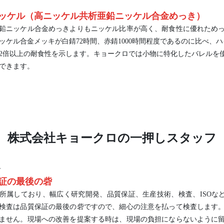
ッケル（高ニッケル共析亜鉛ニッケル合金めっき）
鉛ニッケル合金めっきよりもニッケル比率が高く、耐食性に優れため
ッケル合金メッキが白錆72時間、赤錆1000時間程度であるのに比べ、ハ
2倍以上の耐食性を示します。キョークロでは小物に特化したバレルを
できます。
株式会社キョークロの一押しスタッフ
希
証の最後の砦
所属しており、幅広く研究開発、品質保証、生産技術、検査、ISOな
検査は品質保証の最後の砦ですので、細心の注意を払って検査します
ません。現場への改善を提案する時は、現場の負担にならないように