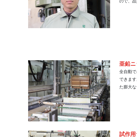
ので、品
亜鉛ニ
全自動で
できます
た膨大な
試作用