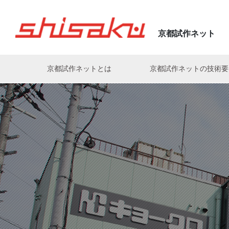
京都試作ネット
京都試作ネットとは
京都試作ネットの技術
亀岡電子株式会社の匠
株式会社アクト
電気・基板・配線・組立
株式会社神村製作所
片岡伸次
(亀岡電子株式会社)
(株式会社ナカモト)
有限会社荒木製作所
マイコン制御・ソフト
株式会社衣川製作所
森山孝三
中村好史
(JOHNAN株式会社)
(株式会社ニューネクスト)
株式会社有田製作所
樹脂
木下電子工業株式会社
森田剛至
高田慎一
株式会社イーエル・オカモト
熱電発電・冷却
株式会社キョークロ
工業
(菅原精機株式会社)
(佐々木化学薬品株式会社)
植田機械株式会社
株式会社京光製作所
松崎攻人
義永信一郎
(ヒロセ工業株式会社)
(株式会社神村製作所)
宇治電器工業株式会社
株式会社 京写
白川裕之
出口真一
エースメタル株式会社
共進電機株式会社
(株式会社PROTEC)
(有限会社グッドウッドKYOTO
オークラ産業株式会社
株式会社KYOSOテクノロジ
大槻晋義
山形勝
(ユーハン工業株式会社)
(宇治電器工業株式会社)