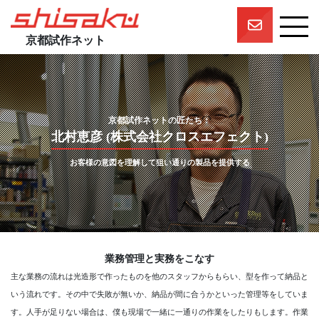
京都試作ネット
京都試作ネットとは
京都試作ネットの技術要素
試作実績
京都試作ネットの匠たち：
北村恵彦 (株式会社クロスエフェクト)
一押しスタッフ
プロジェクト
お客様の意図を理解して狙い通りの製品を提供する
参画企業一覧
団体概要
業務管理と実務をこなす
主な業務の流れは光造形で作ったものを他のスタッフからもらい、型を作って納品と
いう流れです。その中で失敗が無いか、納品が間に合うかといった管理等をしていま
す。人手が足りない場合は、僕も現場で一緒に一通りの作業をしたりもします。作業