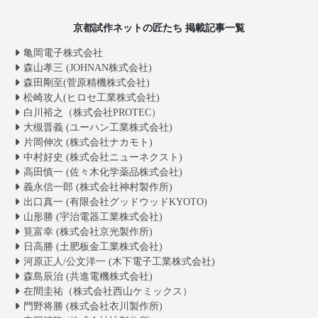
京都試作ネットの匠たち 掲載記事一覧
亀岡電子株式会社
森山孝三 (JOHNAN株式会社)
森田剛至(菅原精機株式会社)
松崎攻人(ヒロセ工業株式会社)
白川裕之（株式会社PROTEC）
大槻晋義 (ユーハン工業株式会社)
片岡伸次 (株式会社ナカモト)
中村好史 (株式会社ニューネクスト)
高田慎一 (佐々木化学薬品株式会社)
義永信一郎 (株式会社神村製作所)
出口真一 (有限会社グッドウッドKYOTO)
山形勝 (宇治電器工業株式会社)
筧富幸 (株式会社京光製作所)
日高勝 (土肥板金工業株式会社)
河原正人/公文洋一 (木下電子工業株式会社)
森島辰治 (共進電機株式会社)
在間圭祐（株式会社西山ケミックス）
門野将勝 (株式会社衣川製作所)