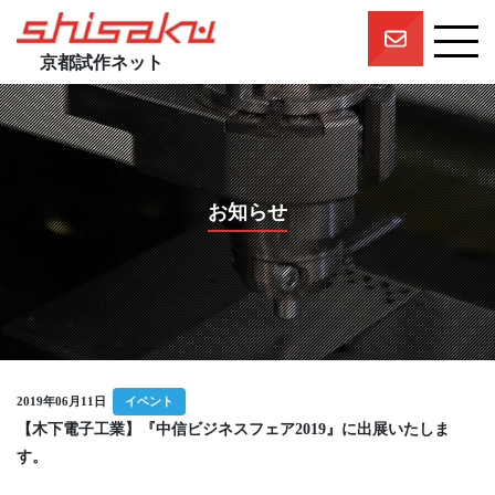
京都試作ネット
京都試作ネットとは
京都試作ネットの技術要素
試作実績
お知らせ
一押しスタッフ
プロジェクト
参画企業一覧
団体概要
2019年06月11日
イベント
【木下電子工業】『中信ビジネスフェア2019』に出展いたしま
す。