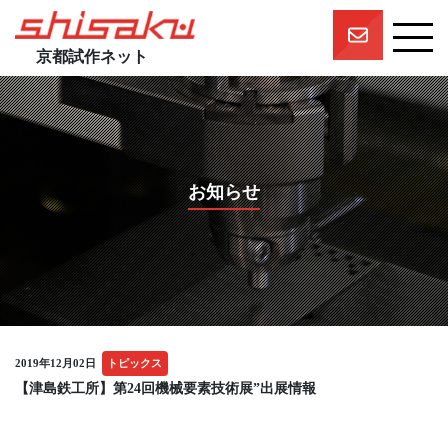
京都試作ネット
京都試作ネットとは
京都試作ネットの技術要素
試作実績
お知らせ
一押しスタッフ
プロジェクト
参画企業一覧
団体概要
2019年12月02日
トピックス
【津島鉄工所】第24回機械要素技術展”出展情報