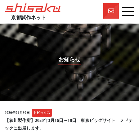
京都試作ネット
京都試作ネットとは
京都試作ネットの技術要素
試作実績
お知らせ
一押しスタッフ
プロジェクト
参画企業一覧
団体概要
2020年01月30日
トピックス
【衣川製作所】2020年3月16日～18日 東京ビッグサイト メドテ
ックに出展します。