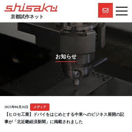
京都試作ネット
京都試作ネットとは
京都試作ネットの技術要素
試作実績
お知らせ
一押しスタッフ
プロジェクト
参画企業一覧
団体概要
2025年06月26日
メディア
【ヒロセ工業】ドバイをはじめとする中東へのビジネス展開の記
事が「北近畿経済新聞」に掲載されました