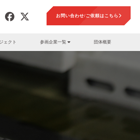
お問い合わせ/ご依頼はこちら
ジェクト
団体概要
参画企業一覧
加工
LLTOP株式会社
山本正範
LLTOP株式会社)
盤
セ工業株式会社
要素技術一覧
須藤保朗
木金属株式会社)
設計解析
会社富士製作所
熊崎純一
会社PROTEC
会社キョークロ)
一押しスタッフ一覧
参画企業一覧
プラス株式会社
社山口精機製作所
ン工業株式会社
スチック株式会社