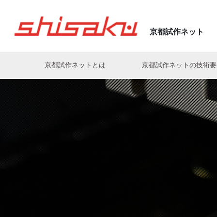
京都試作ネット
京都試作ネットとは
京都試作ネットの技術
亀岡電子株式会社の匠
株式会社アクト
電気・基板・配線・組立
株式会社神村製作所
片岡伸次
(亀岡電子株式会社)
(株式会社ナカモト)
有限会社荒木製作所
マイコン制御・ソフト
株式会社衣川製作所
森山孝三
中村好史
(JOHNAN株式会社)
(株式会社ニューネクスト)
株式会社有田製作所
樹脂
木下電子工業株式会社
森田剛至
高田慎一
株式会社イーエル・オカモト
熱電発電・冷却
株式会社キョークロ
工業
(菅原精機株式会社)
(佐々木化学薬品株式会社)
植田機械株式会社
株式会社京光製作所
松崎攻人
義永信一郎
(ヒロセ工業株式会社)
(株式会社神村製作所)
宇治電器工業株式会社
株式会社 京写
白川裕之
出口真一
エースメタル株式会社
共進電機株式会社
(株式会社PROTEC)
(有限会社グッドウッドKYOTO
オークラ産業株式会社
株式会社KYOSOテクノロジ
大槻晋義
山形勝
(ユーハン工業株式会社)
(宇治電器工業株式会社)