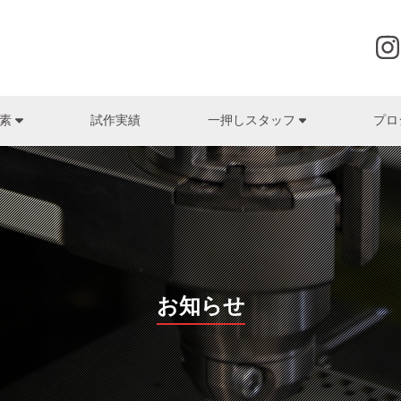
試作実績
プロ
要素
一押しスタッフ
株式会社グローヴ
筧富幸
ゴム
株式会社辻製作所
森岡清隆
研磨加工・電気
HI
(株式会社京光製作所)
(株式会社辻製作所)
(HI
株式会社クロスエフェクト
プレス・板金
土肥板金工業株式会社
マシニング・旋
ヒロ
日高勝
名高賢次
(土肥板金工業株式会社)
(株式会社名高精工所)
(高
株式会社最上インクス
表面処理
株式会社東洋
装置・システム開発・
株式
河原正人 / 公文洋一
山本孟史
デザイン・UI（ユーザーインターフェース）
佐々木化学薬品株式会社
株式会社ナカモト
株式
(木下電子工業株式会社)
(有限会社日双工業)
(株式
株式会社ジーマックス
株式会社名高精工所
ヤナコ
藤田裕司
木村博高
お知らせ
(共進電機株式会社)
(株式会社ナンゴー)
JOHNAN株式会社
株式会社ナンゴー
株式会
在間圭祐
真名子正憲
菅原精機株式会社
株式会社西山ケミックス
ユーハ
)
(株式会社西山ケミックス)
(株式会社最上インクス)
株式会社ソフトディバイス
有限会社日双工業
洛陽プラ
門野将勝
北村恵彦
(株式会社衣川製作所)
(株式会社クロスエフェクト)