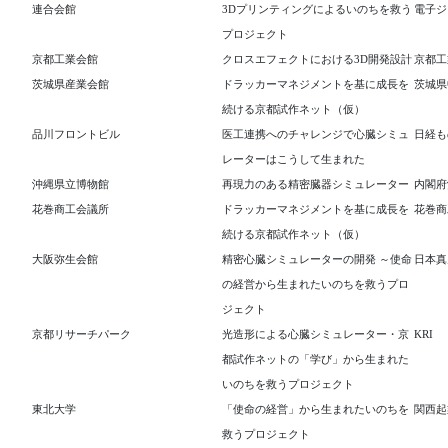
連合会館
3Dプリンティングによるいのちを救う
電子ジ
プロジェクト
京都工業会館
クロスエフェクトにおける3D開発設計
京都工
茨城県産業会館
ドラッカーマネジメントを基に成長を
茨城県
続ける京都試作ネット（仮）
品川フロントビル
医工連携へのチャレンジで心臓シミュ
日経も
レーターはこうして生まれた
沖縄県立博物館
再現力のある精密臓器シミュレーター
内閣府
花巻商工会議所
ドラッカーマネジメントを基に成長を
花巻商
続ける京都試作ネット（仮）
大阪弥生会館
精密心臓シミュレーターの開発 ～使命
日本真
の経営から生まれたいのちを救うプロ
ジェクト
京都リサーチパーク
光造形による心臓シミュレーター・京
KRI
都試作ネットの「学び」から生まれた
いのちを救うプロジェクト
東北大学
「使命の経営」から生まれたいのちを
関西起
救うプロジェクト