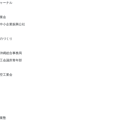
ャーナル
業会
中小企業振興公社
のづくり
沖縄総合事務局
工会議所青年部
空工業会
業塾