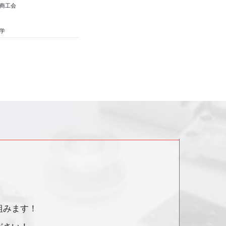
商工会
学
組みます！