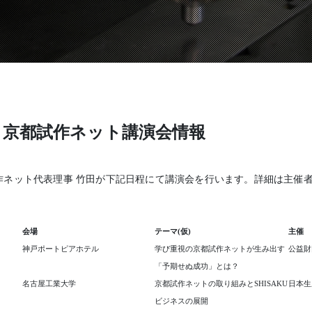
O
高木金属株式会社
株式会社ニューネクスト
0月 京都試作ネット講演会情報
京都試作ネット代表理事 竹田が下記日程にて講演会を行います。詳細は主催
会場
テーマ(仮)
主催
神戸ポートピアホテル
学び重視の京都試作ネットが生み出す
公益財
「予期せぬ成功」とは？
名古屋工業大学
京都試作ネットの取り組みとSHISAKU
日本生
ビジネスの展開