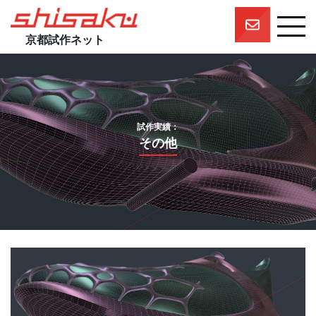
京都試作ネット
京都試作ネットとは
京都試作ネットの技術要素
試作実績
試作実績：
一押しスタッフ
その他
プロジェクト
参画企業一覧
団体概要