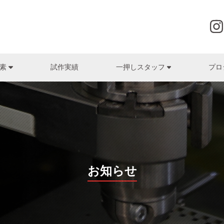
試作実績
プロ
要素
一押しスタッフ
株式会社グローヴ
筧富幸
ゴム
株式会社辻製作所
森岡清隆
研磨加工・電気
HI
(株式会社京光製作所)
(株式会社辻製作所)
(HI
株式会社クロスエフェクト
プレス・板金
土肥板金工業株式会社
マシニング・旋
ヒロ
日高勝
名高賢次
(土肥板金工業株式会社)
(株式会社名高精工所)
(高
株式会社最上インクス
表面処理
株式会社東洋
装置・システム開発・
株式
河原正人 / 公文洋一
山本孟史
デザイン・UI（ユーザーインターフェース）
佐々木化学薬品株式会社
株式会社ナカモト
株式
(木下電子工業株式会社)
(有限会社日双工業)
(株式
株式会社ジーマックス
株式会社名高精工所
ヤナコ
藤田裕司
木村博高
お知らせ
(共進電機株式会社)
(株式会社ナンゴー)
JOHNAN株式会社
株式会社ナンゴー
株式会
在間圭祐
真名子正憲
菅原精機株式会社
株式会社西山ケミックス
ユーハ
)
(株式会社西山ケミックス)
(株式会社最上インクス)
株式会社ソフトディバイス
有限会社日双工業
洛陽プラ
門野将勝
北村恵彦
(株式会社衣川製作所)
(株式会社クロスエフェクト)