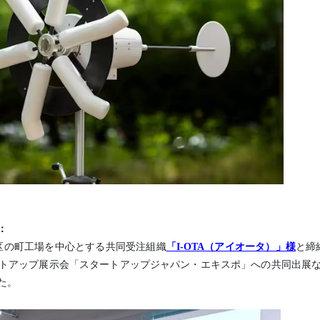
：
田区の町工場を中心とする共同受注組織
「I-OTA（アイオータ）」様
と締
トアップ展示会「スタートアップジャパン・エキスポ」への共同出展
た。