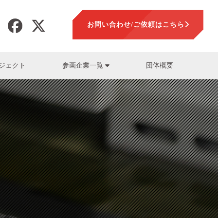
お問い合わせ/ご依頼はこちら
ジェクト
団体概要
参画企業一覧
加工
LLTOP株式会社
山本正範
LLTOP株式会社)
盤
セ工業株式会社
要素技術一覧
須藤保朗
木金属株式会社)
設計解析
会社富士製作所
熊崎純一
会社PROTEC
会社キョークロ)
一押しスタッフ一覧
参画企業一覧
プラス株式会社
社山口精機製作所
ン工業株式会社
スチック株式会社