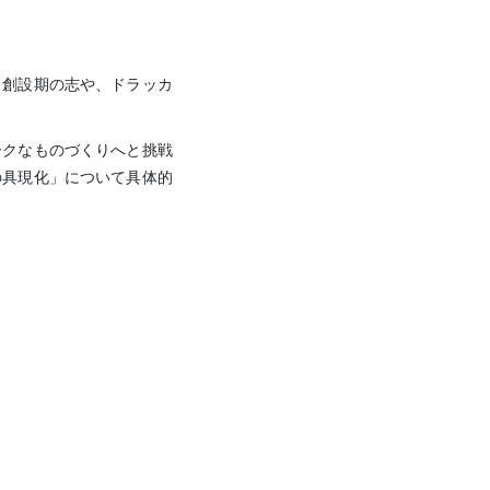
う創設期の志や、ドラッカ
ークなものづくりへと挑戦
の具現化」について具体的