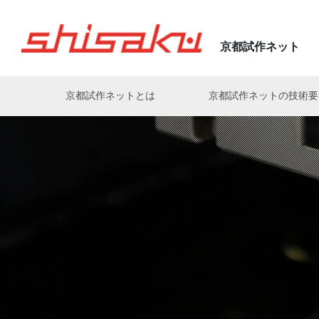
京都試作ネット
京都試作ネットとは
京都試作ネットの技術
亀岡電子株式会社の匠
株式会社アクト
電気・基板・配線・組立
株式会社神村製作所
片岡伸次
(亀岡電子株式会社)
(株式会社ナカモト)
有限会社荒木製作所
マイコン制御・ソフト
株式会社衣川製作所
森山孝三
中村好史
(JOHNAN株式会社)
(株式会社ニューネクスト)
株式会社有田製作所
樹脂
木下電子工業株式会社
森田剛至
高田慎一
株式会社イーエル・オカモト
熱電発電・冷却
株式会社キョークロ
工業
(菅原精機株式会社)
(佐々木化学薬品株式会社)
植田機械株式会社
株式会社京光製作所
松崎攻人
義永信一郎
(ヒロセ工業株式会社)
(株式会社神村製作所)
宇治電器工業株式会社
株式会社 京写
白川裕之
出口真一
エースメタル株式会社
共進電機株式会社
(株式会社PROTEC)
(有限会社グッドウッドKYOTO
オークラ産業株式会社
株式会社KYOSOテクノロジ
大槻晋義
山形勝
(ユーハン工業株式会社)
(宇治電器工業株式会社)