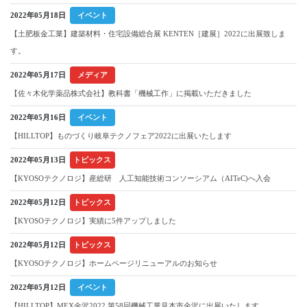
2022年05月18日
イベント
【土肥板金工業】建築材料・住宅設備総合展 KENTEN［建展］2022に出展致しま
す。
2022年05月17日
メディア
【佐々木化学薬品株式会社】教科書「機械工作」に掲載いただきました
2022年05月16日
イベント
【HILLTOP】ものづくり岐阜テクノフェア2022に出展いたします
2022年05月13日
トピックス
【KYOSOテクノロジ】産総研 人工知能技術コンソーシアム（AITeC)へ入会
2022年05月12日
トピックス
【KYOSOテクノロジ】実績に5件アップしました
2022年05月12日
トピックス
【KYOSOテクノロジ】ホームページリニューアルのお知らせ
2022年05月12日
イベント
【HILLTOP】MEX金沢2022 第58回機械工業見本市金沢に出展いたします