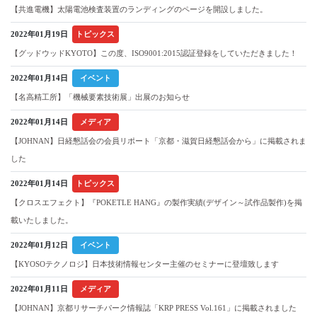
【共進電機】太陽電池検査装置のランディングのページを開設しました。
2022年01月19日
トピックス
【グッドウッドKYOTO】この度、ISO9001:2015認証登録をしていただきました！
2022年01月14日
イベント
【名高精工所】「機械要素技術展」出展のお知らせ
2022年01月14日
メディア
【JOHNAN】日経懇話会の会員リポート「京都・滋賀日経懇話会から」に掲載されま
した
2022年01月14日
トピックス
【クロスエフェクト】『POKETLE HANG』の製作実績(デザイン～試作品製作)を掲
載いたしました。
2022年01月12日
イベント
【KYOSOテクノロジ】日本技術情報センター主催のセミナーに登壇致します
2022年01月11日
メディア
【JOHNAN】京都リサーチパーク情報誌「KRP PRESS Vol.161」に掲載されました