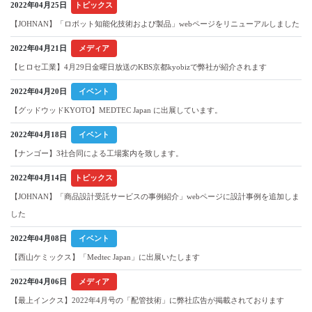
2022年04月25日
トピックス
【JOHNAN】「ロボット知能化技術および製品」webページをリニューアルしました
2022年04月21日
メディア
【ヒロセ工業】4月29日金曜日放送のKBS京都kyobizで弊社が紹介されます
2022年04月20日
イベント
【グッドウッドKYOTO】MEDTEC Japan に出展しています。
2022年04月18日
イベント
【ナンゴー】3社合同による工場案内を致します。
2022年04月14日
トピックス
【JOHNAN】「商品設計受託サービスの事例紹介」webページに設計事例を追加しま
した
2022年04月08日
イベント
【西山ケミックス】「Medtec Japan」に出展いたします
2022年04月06日
メディア
【最上インクス】2022年4月号の「配管技術」に弊社広告が掲載されております