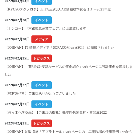
2022年03月03日
イベント
【KYOSOテクノロジ】JEITA三次元CAD情報標準化セミナー2021年度
2022年02月28日
イベント
【ナンゴー】『京都知恵産業フェア』に出展致します
2022年02月28日
メディア
【JOHNAN】IT 情報メディア「SORACOM on ASCII」に掲載されました
2022年02月25日
トピックス
【JOHNAN】「商品設計受託サービスの事例紹介」webページに設計事例を追加しま
した
2022年02月22日
イベント
【神村製作所】ご来場ありがとうございました
2022年02月21日
イベント
【佐々木化学薬品】【ご来場の御礼】機能性包装資材・容器展2022
2022年02月21日
トピックス
【JOHNAN】油吸収材「アブラトール」webページの「工場現場の使用事例」webペ