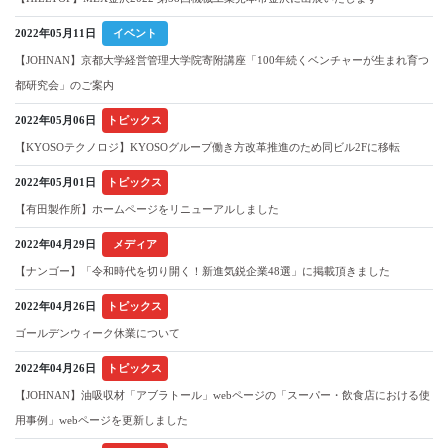
2022年05月11日
イベント
【JOHNAN】京都大学経営管理大学院寄附講座「100年続くベンチャーが生まれ育つ
都研究会」のご案内
2022年05月06日
トピックス
【KYOSOテクノロジ】KYOSOグループ働き方改革推進のため同ビル2Fに移転
2022年05月01日
トピックス
【有田製作所】ホームページをリニューアルしました
2022年04月29日
メディア
【ナンゴー】「令和時代を切り開く！新進気鋭企業48選」に掲載頂きました
2022年04月26日
トピックス
ゴールデンウィーク休業について
2022年04月26日
トピックス
【JOHNAN】油吸収材「アブラトール」webページの「スーパー・飲食店における使
用事例」webページを更新しました