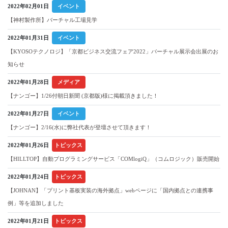
2022年02月01日
イベント
【神村製作所】バーチャル工場見学
2022年01月31日
イベント
【KYOSOテクノロジ】「京都ビジネス交流フェア2022」バーチャル展示会出展のお
知らせ
2022年01月28日
メディア
【ナンゴー】1/26付朝日新聞 (京都版)様に掲載頂きました！
2022年01月27日
イベント
【ナンゴー】2/16(水)に弊社代表が登壇させて頂きます！
2022年01月26日
トピックス
【HILLTOP】⾃動プログラミングサービス「COMlogiQ」（コムロジック）販売開始
2022年01月24日
トピックス
【JOHNAN】「プリント基板実装の海外拠点」webページに「国内拠点との連携事
例」等を追加しました
2022年01月21日
トピックス