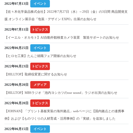
2022年07月13日
イベント
【佐々木化学薬品株式会社】2022年7月27日（水）～29日（金）の3日間 商品開発支
援.オンライン展示会『包装・デザイン EXPO』出展のお知らせ
2022年07月11日
トピックス
【イーエル・オカモト】AI自動外観検査カメラ装置 製造サポートのお知らせ
2022年06月25日
イベント
【ヒロセ工業】たんご就職フェア開催のお知らせ
2022年06月23日
トピックス
【HILLTOP】取締役変更に関するお知らせ
2022年06月20日
メディア
【HILLTOP】MBSラジオ「池内ヨシカツのour sound」ラジオ出演のお知らせ
2022年06月20日
トピックス
【JOHNAN】「プリント基板実装の海外拠点」webページに【国内拠点との連携事
例】および【ものづくりの人材育成・活用事例】の「実績」を追加しました
2022年06月15日
イベント