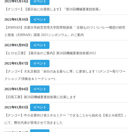
2022年03月14日
イベント
【ナンゴー】【展示会に出展致します】『第26回機械要素技術展』
2022年03月10日
イベント
【JOHNAN】京都大学経営管理大学院寄附講座「 京都ものづくりバレー構想の研究
と推進（JOHNAN）講座 2021シンポジウム」のご案内
2022年03月09日
イベント
【ヒロセ工業】【展示会のご案内】第26回機械要素技術展2022
2022年03月07日
イベント
【ナンゴー】大丸京都店「余白のある暮らし博」に参加します！(ナンゴー彫りワー
クショップ/演奏会＆トークショー)
2022年03月04日
イベント
【日双工業】第26回機械要素技術展に出展します
2022年03月03日
イベント
【ナンゴー】中小企業向け省エネセミナー『できることから始める【省エネ経営】』
にて、弊社代表が登壇させて頂きました