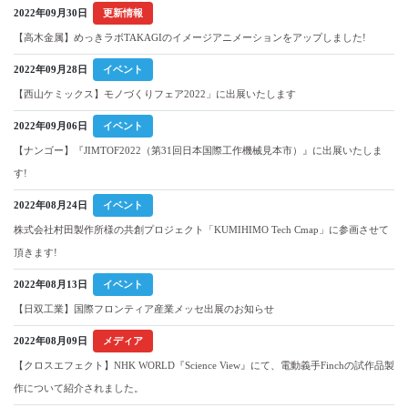
2022年09月30日
更新情報
【高木金属】めっきラボTAKAGIのイメージアニメーションをアップしました!
2022年09月28日
イベント
【西山ケミックス】モノづくりフェア2022」に出展いたします
2022年09月06日
イベント
【ナンゴー】『JIMTOF2022（第31回日本国際工作機械見本市）』に出展いたしま
す!
2022年08月24日
イベント
株式会社村田製作所様の共創プロジェクト「KUMIHIMO Tech Cmap」に参画させて
頂きます!
2022年08月13日
イベント
【日双工業】国際フロンティア産業メッセ出展のお知らせ
2022年08月09日
メディア
【クロスエフェクト】NHK WORLD『Science View』にて、電動義手Finchの試作品製
作について紹介されました。