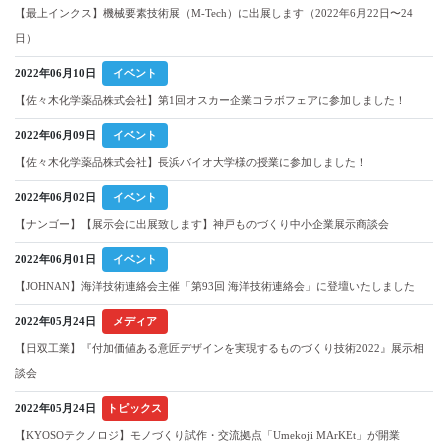
【最上インクス】機械要素技術展（M-Tech）に出展します（2022年6月22日〜24
日）
2022年06月10日
イベント
【佐々木化学薬品株式会社】第1回オスカー企業コラボフェアに参加しました！
2022年06月09日
イベント
【佐々木化学薬品株式会社】長浜バイオ大学様の授業に参加しました！
2022年06月02日
イベント
【ナンゴー】【展示会に出展致します】神戸ものづくり中小企業展示商談会
2022年06月01日
イベント
【JOHNAN】海洋技術連絡会主催「第93回 海洋技術連絡会」に登壇いたしました
2022年05月24日
メディア
【日双工業】『付加価値ある意匠デザインを実現するものづくり技術2022』展示相
談会
2022年05月24日
トピックス
【KYOSOテクノロジ】モノづくり試作・交流拠点「Umekoji MArKEt」が開業