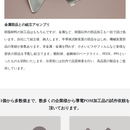
金属部品との組立アセンブリ
樹脂材料の加工品はもちろんですが、金属など、樹脂以外の部品加工も一括で請け負
います。自社にて組立後、納入します。半導体試験装置の部品をはじめ、機械装置部
品の実績が多数あります。非金属・金属を問わず、小さいビスやフィルムなど多様な
形状の部品を手配し組立てます。難削材、超鋼材のベークライト、PEEK、PPSとい
ったものも切削いたします。出荷前には社内で品質検査を行い、高品質の製品をご提
供しています。
1個から多数個まで、数多くの企業様から導電POM加工品の試作依頼を
頂いております。