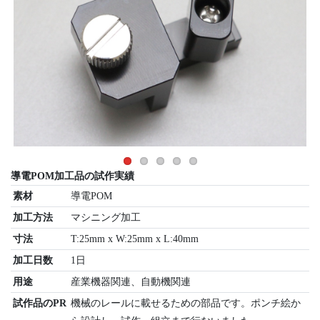
導電POM加工品の試作実績
素材
導電POM
加工方法
マシニング加工
寸法
T:25mm x W:25mm x L:40mm
加工日数
1日
用途
産業機器関連、自動機関連
試作品のPR
機械のレールに載せるための部品です。ポンチ絵か