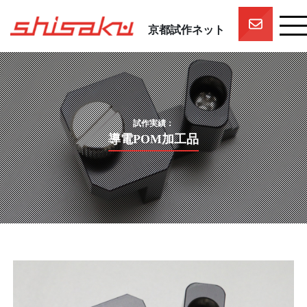
京都試作ネット
京都試作ネットとは
京都試作ネットの技術要素
試作実績
試作実績：
一押しスタッフ
導電POM加工品
プロジェクト
参画企業一覧
団体概要