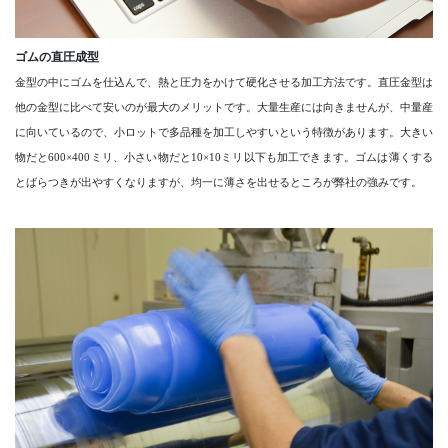
ゴムの直圧成型
金型の中にゴムを仕込んで、熱と圧力をかけて硬化させる加工方法です。直圧金型は
他の金型に比べて安いのが最大のメリットです。大量生産には向きませんが、中量産
に向いているので、小ロットで多品種を加工しやすいという特徴があります。大きい
物だと600×400ミリ、小さい物だと10×10ミリ以下も加工できます。ゴムは薄くする
とばらつきが出やすくなりますが、均一に薄さを出せるところが弊社の強みです。