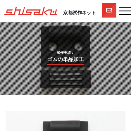
京都試作ネット
京都試作ネットとは
京都試作ネットの技術要素
試作実績
試作実績：
一押しスタッフ
ゴムの単品加工
プロジェクト
参画企業一覧
団体概要