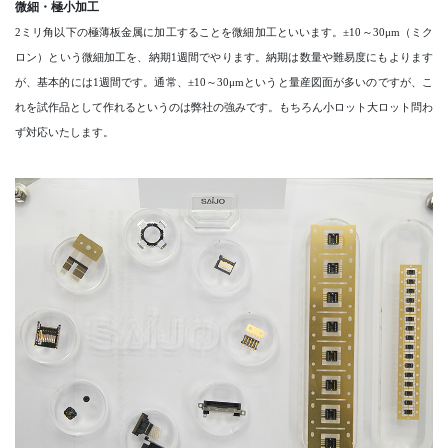
微細・極小加工
2ミリ角以下の極薄板金属に加工することを微細加工といいます。±10～30μm（ミク
ロン）という微細加工を、納期1週間でやります。納期は数量や難易度にもよります
が、基本的には1週間です。通常、±10～30μmというと量産図面が多いのですが、こ
れを試作品として作れるというのは弊社の強みです。もちろん小ロット大ロット問わ
ず対応いたします。