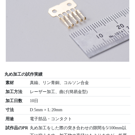
丸め加工の試作実績
素材
真鍮、リン青銅、コルソン合金
加工方法
レーザー加工、曲げ(簡易金型)
加工日数
10日
寸法
D:5mm × L:20mm
用途
電子部品・コンタクト
試作品のPR
丸め加工をした際の突き合わせの隙間を5/100mm以