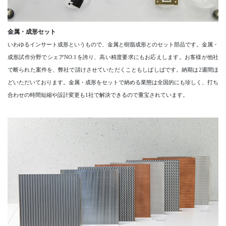
金属・成形セット
いわゆるインサート成形というもので、金属と樹脂成形とのセット部品です。金属・
成形試作分野でシェアNO.1を誇り、高い精度要求にもお応えします。お客様が他社
で断られた案件を、弊社で請けさせていただくこともしばしばです。納期は2週間ほ
どいただいております。金属・成形をセットで納める業態は全国的にも珍しく、打ち
合わせの時間短縮や設計変更も1社で解決できるので重宝されています。