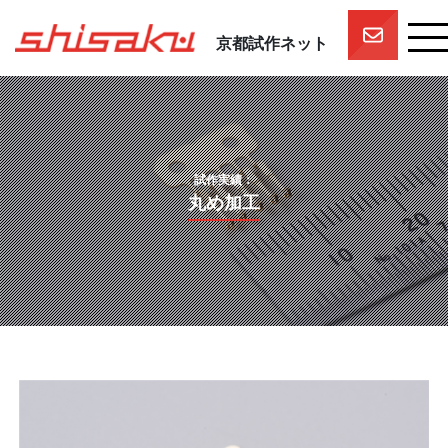
京都試作ネット
京都試作ネットとは
京都試作ネットの技術要素
試作実績
試作実績：
一押しスタッフ
丸め加工
プロジェクト
参画企業一覧
団体概要