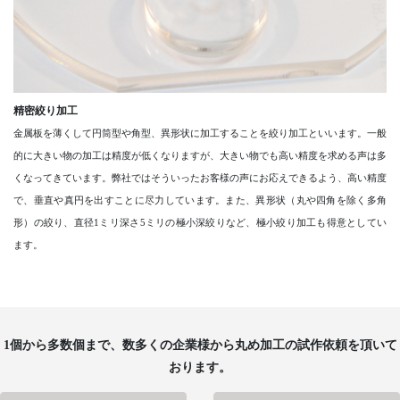
精密絞り加工
金属板を薄くして円筒型や角型、異形状に加工することを絞り加工といいます。一般
的に大きい物の加工は精度が低くなりますが、大きい物でも高い精度を求める声は多
くなってきています。弊社ではそういったお客様の声にお応えできるよう、高い精度
で、垂直や真円を出すことに尽力しています。また、異形状（丸や四角を除く多角
形）の絞り、直径1ミリ深さ5ミリの極小深絞りなど、極小絞り加工も得意としてい
ます。
1個から多数個まで、数多くの企業様から丸め加工の試作依頼を頂いて
おります。